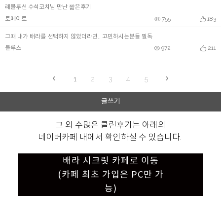
레볼루션 수석코치님 만난 짦은후기
토메이로
755
183
그때 내가 배라를 선택하지 않았더라면.. 고민하시는분들 필독
블루스
972
211
1
2
3
4
5
글쓰기
그 외 수많은 클린후기는 아래의
네이버카페 내에서 확인하실 수 있습니다.
배라 시크릿 카페로 이동
(카페 최초 가입은 PC만 가
능)