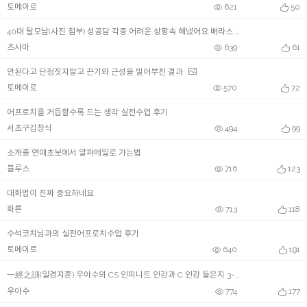
토메이로
621
50
40대 탈모남(사진 첨부) 성공담 각종 어려운 상황속 해냈어요 배라스 코치님들과 CS에 너무감사합니다
츠사마
639
61
안된다고 단정짓지말고 끈기와 근성을 밀어부친 결과
토메이로
570
72
어프로치를 거듭할수록 드는 생각 실전수업 후기
서초구김창식
494
99
소개충 연애초보에서 알파메일로 가는법
블루스
716
123
대화법이 진짜 중요하네요
화룐
713
118
수석코치님과의 실전어프로치수업 후기
토메이로
640
191
一經之訓(일경지훈) 우야수의 CS 인피니트 인강과 C 인강 들은지 3~4개월 후
우아수
774
177