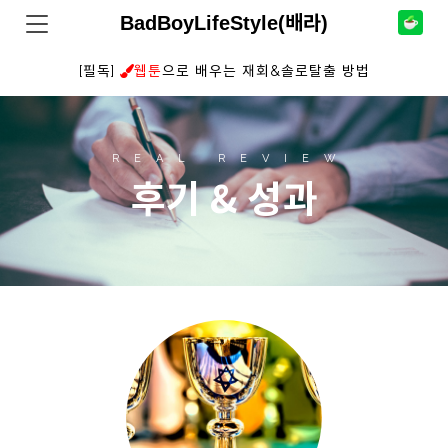
BadBoyLifeStyle(배라)
[필독]
웹툰
으로 배우는 재회&솔로탈출 방법
REAL REVIEW
후기 & 성과