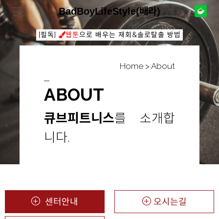
BadBoyLifeStyle(배라)
[필독]
웹툰
으로 배우는 재회&솔로탈출 방법
Home > About
ABOUT
큐브피트니스
를 소개합
니다.
센터안내
오시는길